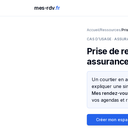
mes-rdv
.fr
Accueil
/
Ressources
/
Pri
CAS D’USAGE · ASSUR
Prise de r
assurance 
Un courtier en a
expliquer une si
Mes rendez-vou
vos agendas et r
Créer mon espac