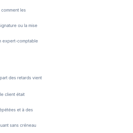
t comment les
signature ou la mise
un expert-comptable
part des retards vient
 client était
épétées et à des
nquant sans créneau