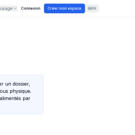
'usage
Connexion
Créer mon espace
EN
er un dossier,
vous physique.
alimentés par