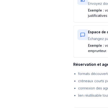
Envoyez docu
Exemple :
v
justificative
Espace de 
Échangez pa
Exemple :
vo
emprunteur.
Réservation et a
formats découverte
créneaux courts p
connexion des age
lien réutilisable t