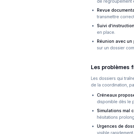
de regroupement e
Revue documenta
transmettre correc
Suivi d’instructio
en place.
Réunion avec un 
sur un dossier co
Les problèmes f
Les dossiers qui traîn
de la coordination, pa
Créneaux proposé
disponible dès le 
Simulations mal 
hésitations prolon
Urgences de doss
visible rapidement.