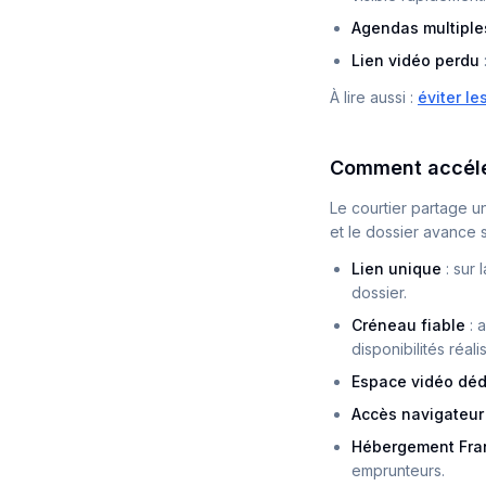
Agendas multiple
Lien vidéo perdu
À lire aussi :
éviter l
Comment accélér
Le courtier partage un
et le dossier avance s
Lien unique
:
sur 
dossier.
Créneau fiable
:
a
disponibilités réali
Espace vidéo déd
Accès navigateur
Hébergement Fra
emprunteurs.