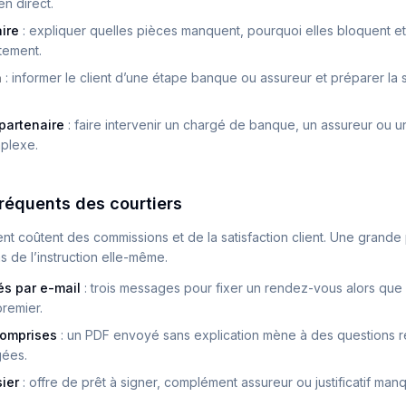
n direct.
ire
:
expliquer quelles pièces manquent, pourquoi elles bloquent e
tement.
n
:
informer le client d’une étape banque ou assureur et préparer la 
partenaire
:
faire intervenir un chargé de banque, un assureur ou 
mplexe.
réquents des courtiers
ent coûtent des commissions et de la satisfaction client. Une grande 
s de l’instruction elle-même.
s par e-mail
:
trois messages pour fixer un rendez-vous alors que le
premier.
comprises
:
un PDF envoyé sans explication mène à des questions r
gées.
ier
:
offre de prêt à signer, complément assureur ou justificatif ma