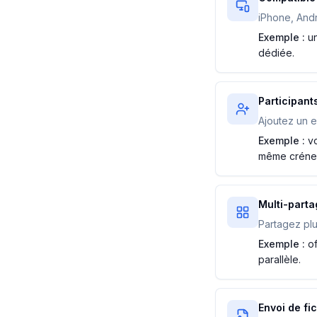
iPhone, Andr
Exemple :
u
dédiée.
Participants
Ajoutez un e
Exemple :
v
même créne
Multi-parta
Partagez plu
Exemple :
o
parallèle.
Envoi de fi