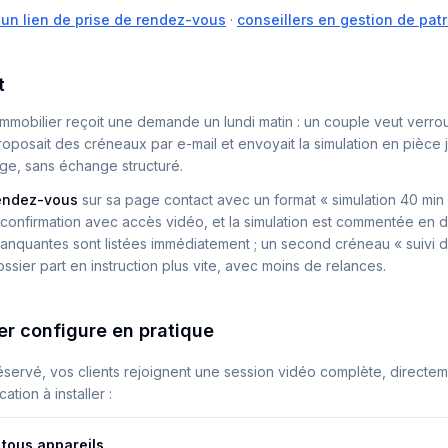
 un lien de prise de rendez-vous
·
conseillers en gestion de pat
t
immobilier reçoit une demande un lundi matin : un couple veut verroui
 proposait des créneaux par e-mail et envoyait la simulation en pièce j
ge, sans échange structuré.
endez-vous
sur sa page contact avec un format « simulation 40 min
 la confirmation avec accès vidéo, et la simulation est commentée en 
anquantes sont listées immédiatement ; un second créneau « suivi do
ossier part en instruction plus vite, avec moins de relances.
er configure en pratique
éservé, vos clients rejoignent une session vidéo complète, directem
ation à installer :
tous appareils